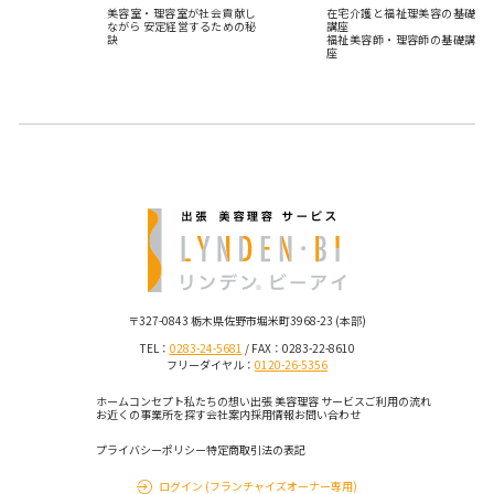
美容室・理容室が社会貢献し
在宅介護と福祉理美容の基礎
ながら 安定経営するための秘
講座
訣
福祉美容師・理容師の基礎講
座
〒327-0843 栃木県佐野市堀米町3968-23 (本部)
TEL：
0283-24-5681
/ FAX：0283-22-8610
フリーダイヤル：
0120-26-5356
ホーム
コンセプト
私たちの想い
出張 美容理容 サービス
ご利用の流れ
お近くの事業所を探す
会社案内
採用情報
お問い合わせ
プライバシーポリシー
特定商取引法の表記
ログイン (フランチャイズオーナー専用)