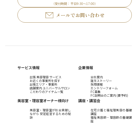
（受付時間： 平日9:30～17:00）
メールでお問い合わせ
サービス情報
企業情報
出張 美容理容 サービス
会社案内
お近くの事業所を探す
誕生ストーリー
出張エリア・事業所
採用情報
店舗案内 ユニバーサルサロン
エントリーフォーム
こだわりのアイテム一覧
FC募集
FC説明会のご案内 (要予約)
美容室・理容室オーナー様向け
講座・講習会
美容室・理容室が社会貢献し
在宅介護と福祉理美容の基礎
ながら 安定経営するための秘
講座
訣
福祉美容師・理容師の基礎講
座